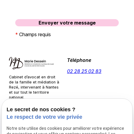
*
Champs requis
Téléphone
02 28 25 02 83
Cabinet d’avocat en droit
de la famille et médiation à
Rezé, intervenant à Nantes
et sur tout le territoire
national.
Adresse
Horaires
Le secret de nos cookies ?
3 Pl. de l'Europe
09:30-
Le respect de votre vie privée
44400 Rezé
Lundi-
13:00 /
7 Rue d'Anjou,
Notre site utilise des cookies pour améliorer votre expérience
Jeudi
14:00-
44390 Nort-sur-Erdre