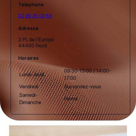
Téléphone
02 28 25 02 83
Adresse
3 Pl. de l'Europe
44400 Rezé
Horaires
09:30-13:00 / 14:00-
Lundi-Jeudi
17:00
Vendredi
Sur rendez-vous
Samedi-
Fermé
Dimanche