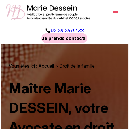
Panneau de gestion des cookies
menu
phone
02 28 25 02 83
Je prends contact
Vous êtes ici :
Accueil
> Droit de la famille
Maître Marie
DESSEIN, votre
Avocate en droit