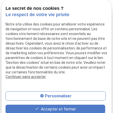
Adresse
Horaires
Le secret de nos cookies ?
3 Pl. de l'Europe
09:30-
Le respect de votre vie privée
44400 Rezé
Lundi-
13:00 /
7 Rue d'Anjou,
Notre site utilise des cookies pour améliorer votre expérience
Jeudi
14:00-
44390 Nort-sur-Erdre
de navigation et vous offrir un contenu personnalisé. Les
17:00
cookies strictement nécessaires sont essentiels au
Sur
fonctionnement de base de notre site et ne peuvent pas être
désactivés. Cependant, vous avez le choix d'activer ou de
Vendredi
rendez-
désactiver les cookies de personnalisation, de performance et
vous
de marketing selon vos préférences. Vous pouvez modifier vos
Samedi-
paramètres de cookies à tout moment en cliquant sur le lien
Fermé
'Gestion des cookies' situé en bas de notre site. Veuillez noter
Dimanche
que la désactivation de certains cookies peut avoir un impact
sur certaines fonctionnalités du site.
Continuer sans accepter
Mentions légales
Politique de confidentialité
Gestion des cookies
Plan du site
Personnaliser
place
contact_page
phone
Accepter et fermer