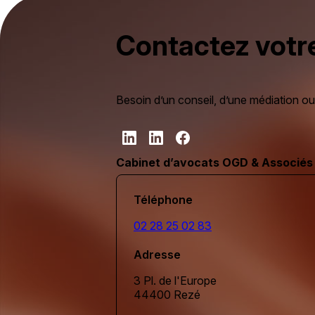
Contactez votr
Besoin d’un conseil, d’une médiation ou 
Cabinet d’avocats OGD & Associés
Téléphone
02 28 25 02 83
Adresse
3 Pl. de l'Europe
44400 Rezé