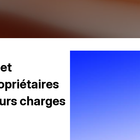
 et
opriétaires
eurs charges