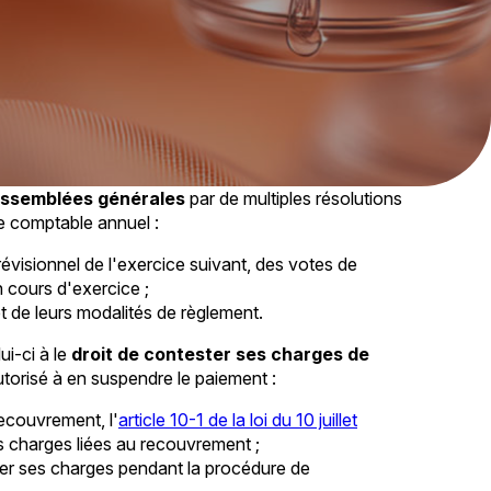
assemblées générales
par de multiples résolutions
ce comptable annuel :
évisionnel de l'exercice suivant, des votes de
 cours d'exercice ;
t de leurs modalités de règlement.
ui-ci à le
droit de contester ses charges de
utorisé à en suspendre le paiement :
ecouvrement, l'
article 10-1 de la loi du 10 juillet
es charges liées au recouvrement ;
gler ses charges pendant la procédure de