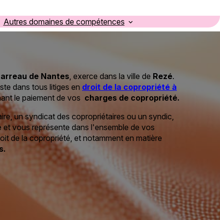
Autres domaines de compétences
Barreau de Nantes
, exerce dans la ville de
Rezé
.
e dans tous litiges en
droit de la copropriété à
ant le paiement de vos
charges de copropriété.
re, un syndicat des copropriétaires ou un syndic,
 et vous représente dans l'ensemble de vos
it de la copropriété, et notamment en matière
s.