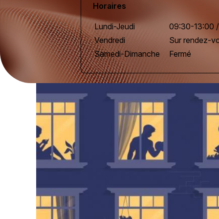
Horaires
Lundi-Jeudi
09:30-13:00 /
Vendredi
Sur rendez-v
Samedi-Dimanche
Fermé