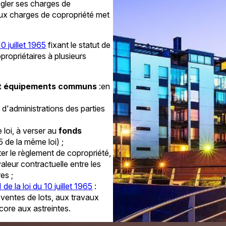
égler ses charges de
 aux charges de copropriété met
10 juillet 1965
fixant le statut de
opropriétaires à plusieurs
 et équipements communs
:en
t d'administrations des parties
loi, à verser au
fonds
 5 de la même loi) ;
er le règlement de copropriété,
valeur contractuelle entre les
es ;
1 de la loi du 10 juillet 1965
:
 ventes de lots, aux travaux
ncore aux astreintes.