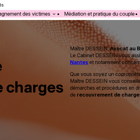
és
gnement des victimes
Médiation et pratique du couple
Maître DESSEIN,
Avocat au 
Le Cabinet DESSEIN vous assist
e
Nantes
et notamment concern
Que vous soyez un copropriétai
e charges
Maître DESSEIN vous conseille
démarches et procédures en dro
de
recouvrement de charge