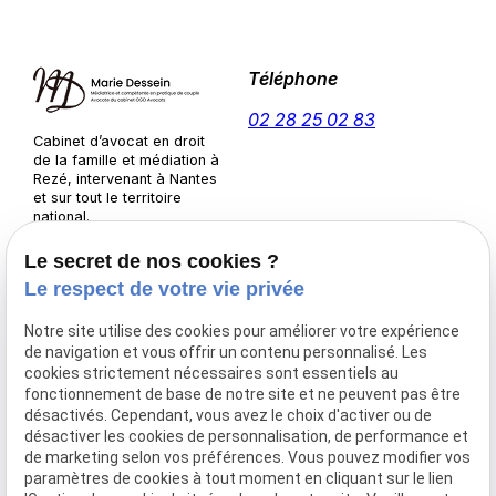
Téléphone
02 28 25 02 83
Cabinet d’avocat en droit
de la famille et médiation à
Rezé, intervenant à Nantes
et sur tout le territoire
national.
Adresse
Horaires
Le secret de nos cookies ?
3 Pl. de l'Europe
09:30-
Le respect de votre vie privée
44400 Rezé
Lundi-
13:00 /
7 Rue d'Anjou,
Notre site utilise des cookies pour améliorer votre expérience
Jeudi
14:00-
44390 Nort-sur-Erdre
de navigation et vous offrir un contenu personnalisé. Les
17:00
cookies strictement nécessaires sont essentiels au
Sur
fonctionnement de base de notre site et ne peuvent pas être
désactivés. Cependant, vous avez le choix d'activer ou de
Vendredi
rendez-
désactiver les cookies de personnalisation, de performance et
vous
de marketing selon vos préférences. Vous pouvez modifier vos
Samedi-
paramètres de cookies à tout moment en cliquant sur le lien
Fermé