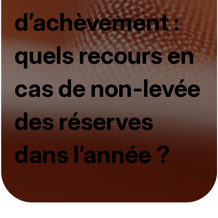
d’achèvement :
quels recours en
cas de non-levée
des réserves
dans l’année ?