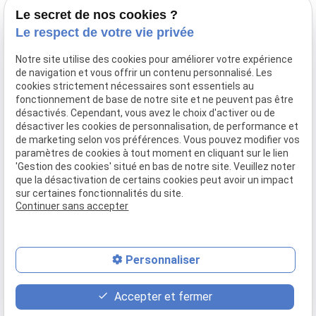
Le secret de nos cookies ?
3 Pl. de l'Europe
09:30-
Le respect de votre vie privée
44400 Rezé
Lundi-
13:00 /
7 Rue d'Anjou,
Notre site utilise des cookies pour améliorer votre expérience
Jeudi
14:00-
44390 Nort-sur-Erdre
de navigation et vous offrir un contenu personnalisé. Les
17:00
cookies strictement nécessaires sont essentiels au
Sur
fonctionnement de base de notre site et ne peuvent pas être
désactivés. Cependant, vous avez le choix d'activer ou de
Vendredi
rendez-
désactiver les cookies de personnalisation, de performance et
vous
de marketing selon vos préférences. Vous pouvez modifier vos
Samedi-
paramètres de cookies à tout moment en cliquant sur le lien
Fermé
'Gestion des cookies' situé en bas de notre site. Veuillez noter
Dimanche
que la désactivation de certains cookies peut avoir un impact
sur certaines fonctionnalités du site.
Continuer sans accepter
Mentions légales
Politique de confidentialité
Gestion des cookies
Plan du site
Personnaliser
place
contact_page
phone
Accepter et fermer
Plan d'accès
Contact
02 28 25 02 83