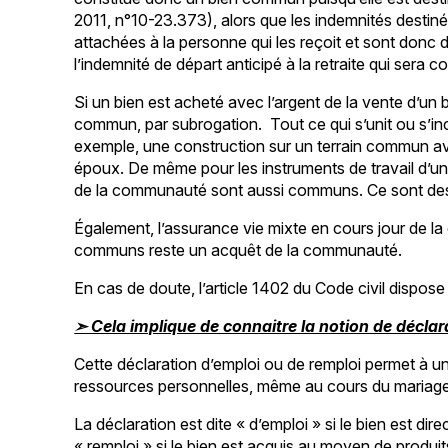
2011, n°10-23.373), alors que les indemnités destin
attachées à la personne qui les reçoit et sont donc 
l’indemnité de départ anticipé à la retraite qui sera
Si un bien est acheté avec l’argent de la vente d’u
commun, par subrogation. Tout ce qui s’unit ou s’
exemple, une construction sur un terrain commun a
époux. De même pour les instruments de travail d’u
de la communauté sont aussi communs. Ce sont de
Également, l’assurance vie mixte en cours jour de la
communs reste un acquêt de la communauté.
En cas de doute, l’article 1402 du Code civil dispos
➣ Cela implique de connaitre la notion de déclar
Cette déclaration d’emploi ou de remploi permet à u
ressources personnelles, même au cours du mariage, 
La déclaration est dite « d’emploi » si le bien est 
« remploi » si le bien est acquis au moyen de produits