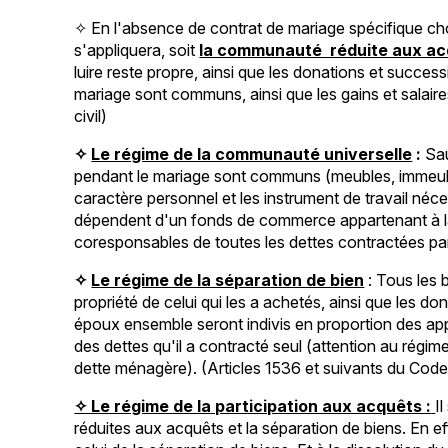
✧ En l'absence de contrat de mariage spécifique cho
s'appliquera, soit
la communauté réduite aux a
luire reste propre, ainsi que les donations et succes
mariage sont communs, ainsi que les gains et salair
civil)
✧
Le régime de la communauté universelle
:
Sau
pendant le mariage sont communs (meubles, immeuble
caractère personnel et les instrument de travail néce
dépendent d'un fonds de commerce appartenant à l
coresponsables de toutes les dettes contractées par l
✧
Le régime de la séparation de bien
: Tous les 
propriété de celui qui les a achetés, ainsi que les d
époux ensemble seront indivis en proportion des ap
des dettes qu'il a contracté seul (attention au régim
dette ménagère). (Articles 1536 et suivants du Code 
✧ Le régime de la participation aux acquêts :
I
réduites aux acquêts et la séparation de biens. En 