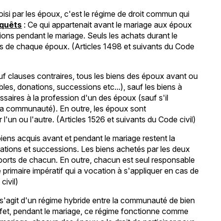
isi par les époux, c'est le régime de droit commun qui
cquêts
: Ce qui appartenait avant le mariage aux époux
sions pendant le mariage. Seuls les achats durant le
es de chaque époux. (Articles 1498 et suivants du Code
f clauses contraires, tous les biens des époux avant ou
s, donations, successions etc...), sauf les biens à
ssaires à la profession d'un des époux (sauf s'il
a communauté). En outre, les époux sont
'un ou l'autre. (Articles 1526 et suivants du Code civil)
biens acquis avant et pendant le mariage restent la
onations et successions. Les biens achetés par les deux
ports de chacun. En outre, chacun est seul responsable
e primaire impératif qui a vocation à s'appliquer en cas de
civil)
l s'agit d'un régime hybride entre la communauté de bien
effet, pendant le mariage, ce régime fonctionne comme