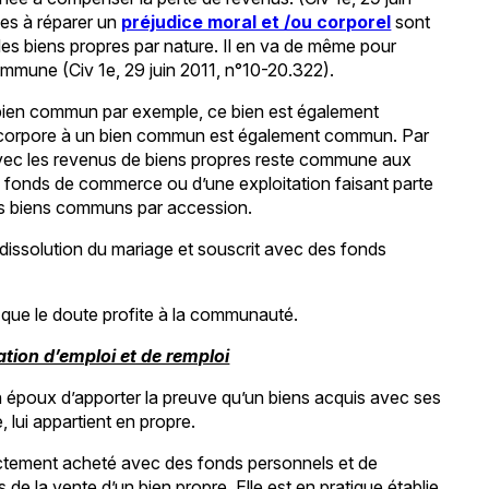
ées à réparer un
préjudice moral et /ou corporel
sont
des biens propres par nature. Il en va de même pour
 commune (Civ 1e, 29 juin 2011, n°10-20.322).
n bien commun par exemple, ce bien est également
incorpore à un bien commun est également commun. Par
vec les revenus de biens propres reste commune aux
n fonds de commerce ou d’une exploitation faisant parte
s biens communs par accession.
 dissolution du mariage et souscrit avec des fonds
e que le doute profite à la communauté.
ation d’emploi et de remploi
n époux d’apporter la preuve qu’un biens acquis avec ses
lui appartient en propre.
directement acheté avec des fonds personnels et de
 de la vente d’un bien propre. Elle est en pratique établie