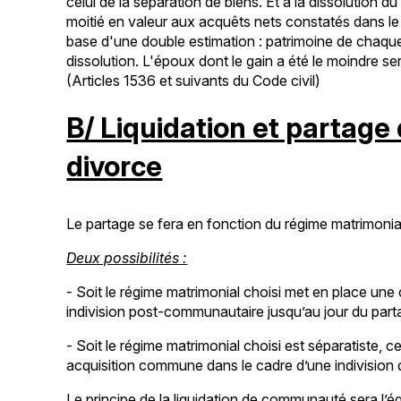
celui de la séparation de biens. Et à la dissolution d
moitié en valeur aux acquêts nets constatés dans le
base d'une double estimation : patrimoine de chaque 
dissolution. L'époux dont le gain a été le moindre se
(Articles 1536 et suivants du Code civil)
B/ Liquidation et partage
divorce
Le partage se fera en fonction du régime matrimonial
Deux possibilités :
- Soit le régime matrimonial choisi met en place une 
indivision post-communautaire jusqu’au jour du part
- Soit le régime matrimonial choisi est séparatiste, c
acquisition commune dans le cadre d’une indivision qu’
Le principe de la liquidation de communauté sera l’é