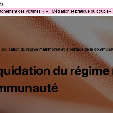
és
gnement des victimes
Médiation et pratique du couple
 liquidation du régime matrimonial et le partage de la communa
iquidation du régime
communauté