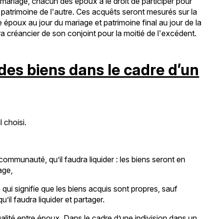
u mariage, chacun des époux a le droit de participer pour
 patrimoine de l'autre. Ces acquêts seront mesurés sur la
époux au jour du mariage et patrimoine final au jour de la
ra créancier de son conjoint pour la moitié de l'excédent.
 des biens dans le cadre d’un
 choisi.
communauté, qu’il faudra liquider : les biens seront en
age,
e qui signifie que les biens acquis sont propres, sauf
il faudra liquider et partager.
galité entre époux. Dans le cadre d’une indivision dans un