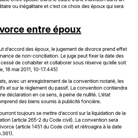
itaire ou inégalitaire et c’est ce choix des époux qui sera
divorce entre époux
faut d’accord des époux, le jugement de divorce prend effet
nnance de non-conciliation. Le juge peut fixer la date des
 cessé de cohabiter et collaborer sous réserve qu’elle soit
1e, 18 mai 2011, 10-17.445)
s, avec un enregistrement de la convention notarié, les
ifs et sur le règlement du passif. La convention contiendra
 une déclaration en ce sens, à peine de nullité. L’état
n comprend des biens soumis à publicité foncière.
rront toujours se mettre d’accord sur la liquidation de la
ion (article 265-2 du Code civil). La convention sera
vorce (article 1451 du Code civil) et rétroagira à la date
3.361).