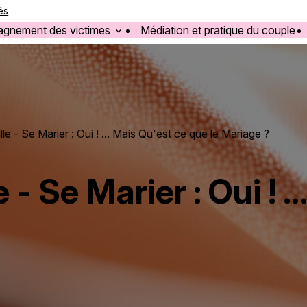
és
gnement des victimes
Médiation et pratique du couple
lle - Se Marier : Oui ! ... Mais Qu'est ce que le Mariage ?
e - Se Marier : Oui ! .