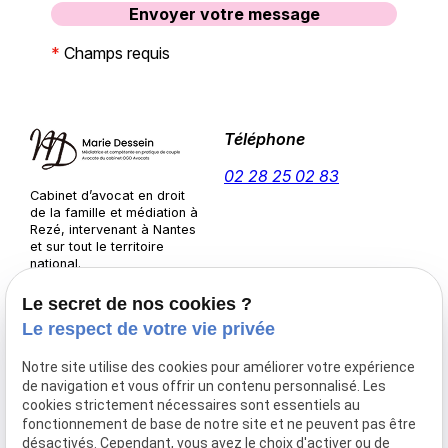
*
Champs requis
Téléphone
02 28 25 02 83
Cabinet d’avocat en droit
de la famille et médiation à
Rezé, intervenant à Nantes
et sur tout le territoire
national.
Adresse
Horaires
Le secret de nos cookies ?
3 Pl. de l'Europe
09:30-
Le respect de votre vie privée
44400 Rezé
Lundi-
13:00 /
7 Rue d'Anjou,
Notre site utilise des cookies pour améliorer votre expérience
Jeudi
14:00-
44390 Nort-sur-Erdre
de navigation et vous offrir un contenu personnalisé. Les
17:00
cookies strictement nécessaires sont essentiels au
Sur
fonctionnement de base de notre site et ne peuvent pas être
désactivés. Cependant, vous avez le choix d'activer ou de