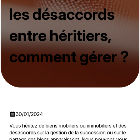
les désaccords
entre héritiers,
comment gérer ?
calendar_month
30/01/2024
Vous héritez de biens mobiliers ou immobiliers et des
désaccords sur la gestion de la succession ou sur le
partage des biens apparaissent. Nous pouvons vous