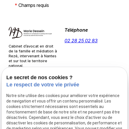
*
Champs requis
Téléphone
02 28 25 02 83
Cabinet d’avocat en droit
de la famille et médiation à
Rezé, intervenant à Nantes
et sur tout le territoire
national.
Adresse
Horaires
Le secret de nos cookies ?
3 Pl. de l'Europe
09:30-
Le respect de votre vie privée
44400 Rezé
Lundi-
13:00 /
7 Rue d'Anjou,
Notre site utilise des cookies pour améliorer votre expérience
Jeudi
14:00-
44390 Nort-sur-Erdre
de navigation et vous offrir un contenu personnalisé. Les
17:00
cookies strictement nécessaires sont essentiels au
Sur
fonctionnement de base de notre site et ne peuvent pas être
désactivés. Cependant, vous avez le choix d'activer ou de
Vendredi
rendez-
désactiver les cookies de personnalisation, de performance et
vous
de marketing selon vos préférences. Vous pouvez modifier vos